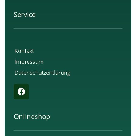
Service
Kontakt
Impressum
Datenschutzerklärung
F
a
c
e
Onlineshop
b
o
o