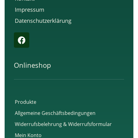
Impressum
Datenschutzerklärung
F
a
c
e
Onlineshop
b
o
o
k
Produkte
Allgemeine Geschäftsbedingungen
Widerrufsbelehrung & Widerrufsformular
Mein Konto