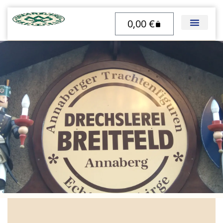
Zum
0,00
€
Inhalt
Warenkorb
springen