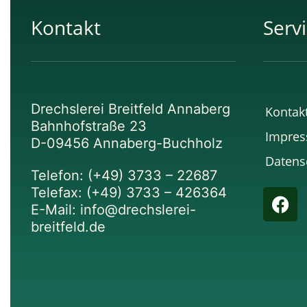
Kontakt
Serv
Drechslerei Breitfeld Annaberg
Kontak
Bahnhofstraße 23
Impre
D-09456 Annaberg-Buchholz
Datens
Telefon: (+49) 3733 – 22687
F
Telefax: (+49) 3733 – 426364
a
E-Mail: info@drechslerei-
c
breitfeld.de
e
b
o
o