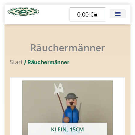
Zum
0,00
€
Inhalt
Warenkorb
springen
Räuchermänner
Start
/ Räuchermänner
KLEIN, 15CM