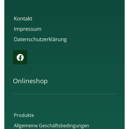
Kontakt
Impressum
Datenschutzerklärung
F
a
c
e
Onlineshop
b
o
o
k
Produkte
Allgemeine Geschäftsbedingungen