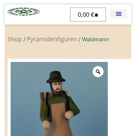
Zum
0,00
€
Inhalt
Warenkorb
springen
Shop
Pyramidenfiguren
/
/ Waldmann