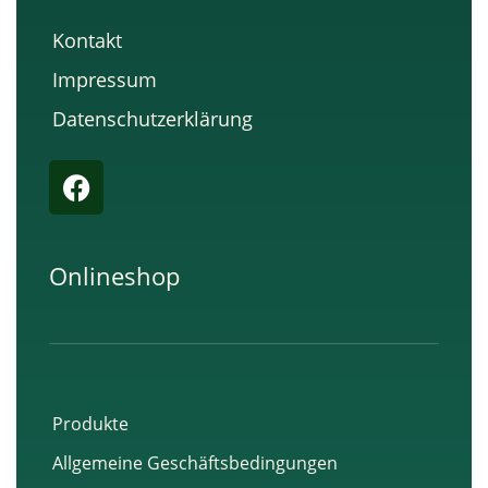
Kontakt
Impressum
Datenschutzerklärung
F
a
c
e
Onlineshop
b
o
o
k
Produkte
Allgemeine Geschäftsbedingungen