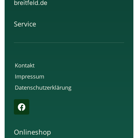
breitfeld.de
Service
Kontakt
Impressum
Datenschutzerklärung
F
a
c
e
Onlineshop
b