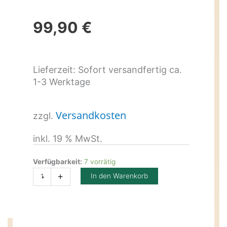
99,90
€
Lieferzeit:
Sofort versandfertig ca.
1-3 Werktage
Versandkosten
zzgl.
inkl. 19 % MwSt.
Spaßfigur
Billy
Verfügbarkeit:
7 vorrätig
im
-
+
In den Warenkorb
Osterhasenkostüm
mit
Angel
Menge