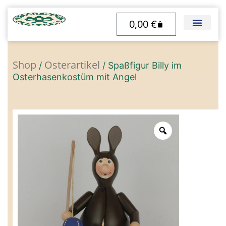
Zum
0,00
€
Inhalt
Warenkorb
springen
Shop
Osterartikel
/
/ Spaßfigur Billy im
Osterhasenkostüm mit Angel